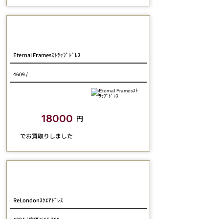
Jane Marple
Eternal Framesｽﾄﾗｯﾌﾟﾄﾞﾚｽ
4609 /
closetchild​買取額
18000
円
​でお買取りしました
Jane Marple
ReLondonｽｸｴｱﾄﾞﾚｽ