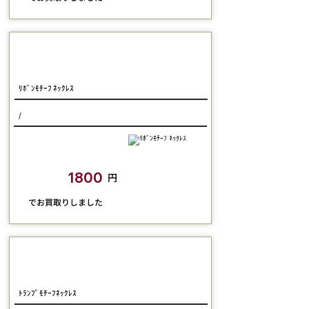
Jane Marple
ﾘﾎﾞﾝﾓﾁｰﾌ ﾈｯｸﾚｽ
/
closetchild​買取額
1800
円
​でお買取りしました
Jane Marple
ﾄﾗﾝﾌﾟﾓﾁｰﾌﾈｯｸﾚｽ