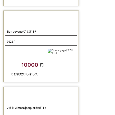
Jane Marple Dans Le Salon
Bon voyageﾀﾌﾞﾘｴﾄﾞﾚｽ
7625 /
closetchild​買取額
10000
円
​でお買取りしました
Jane Marple Dans le salon
ﾆｯﾄとMimosa jacquardのﾄﾞﾚｽ