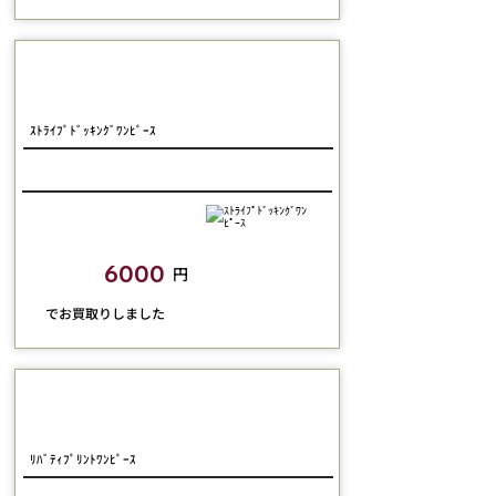
Jane Marple Dans le salon
ｽﾄﾗｲﾌﾟﾄﾞｯｷﾝｸﾞﾜﾝﾋﾟｰｽ
closetchild​買取額
6000
円
​でお買取りしました
Jane Marple Dans Le Salon
ﾘﾊﾞﾃｨﾌﾟﾘﾝﾄﾜﾝﾋﾟｰｽ