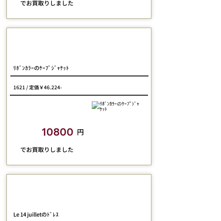
​でお買取りしました
Jane Marple
ﾘﾎﾞﾝｶﾗｰのｹｰﾌﾟｼﾞｬｹｯﾄ
1621 / 定価￥46.224-
closetchild​買取額
10800
円
​でお買取りしました
Jane Marple
Le 14 juilletのﾄﾞﾚｽ