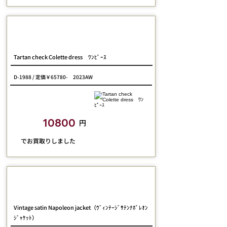
Jane Marple
Tartan check Colette dress ﾜﾝﾋﾟｰｽ
D-1988 / 定価￥65780- 2023AW
closetchild​買取額
10800
円
​でお買取りしました
Jane Marple
Vintage satin Napoleon jacket（ｳﾞｨﾝﾃｰｼﾞｻﾃﾝﾅﾎﾟﾚｵﾝ
ｼﾞｬｹｯﾄ）