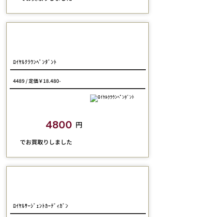
Jane Marple
ﾛｲﾔﾙｸﾗｳﾝﾍﾟﾝﾀﾞﾝﾄ
4489 / 定価￥18.480-
closetchild​買取額
4800
円
​でお買取りしました
Jane Marple
ﾛｲﾔﾙｻｰｼﾞｪﾝﾄｶｰﾃﾞｨｶﾞﾝ