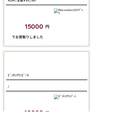
4204 / 定価￥65,780-
closetchild​買取額
15000
円
​でお買取りしました
Jane Marple Dans Le Salon
ﾋﾟﾝﾀｯｸﾜﾝﾋﾟｰｽ
/
closetchild​買取額
10000
円
​でお買取りしました