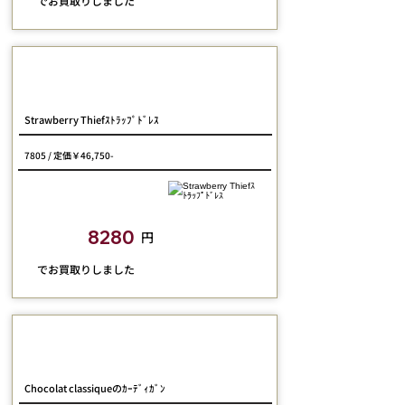
​でお買取りしました
Jane Marple Dans Le Salon
Strawberry Thiefｽﾄﾗｯﾌﾟﾄﾞﾚｽ
7805 / 定価￥46,750-
closetchild​買取額
8280
円
​でお買取りしました
Jane Marple
Chocolat classiqueのｶｰﾃﾞｨｶﾞﾝ