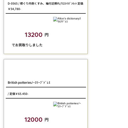
D-0565 / 襟ぐり内側くすみ、袖付近擦れ/ｳｴｽﾄﾘﾎﾞﾝｾｯﾄ 定価
￥54,780-
closetchild​買取額
13200
円
​でお買取りしました
Jane Marple Dans Le Salon
British potteriesﾉｰｽﾘｰﾌﾞﾄﾞﾚｽ
/ 定価￥65.450-
closetchild​買取額
12000
円