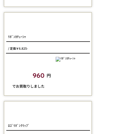
Jane Marple
ﾘﾎﾞﾝｶﾁｭｰｼｬ
/ 定価￥6.825-
closetchild​買取額
960
円
​でお買取りしました
Jane Marple
ﾛｺﾞﾘﾎﾞﾝｸﾘｯﾌﾟ