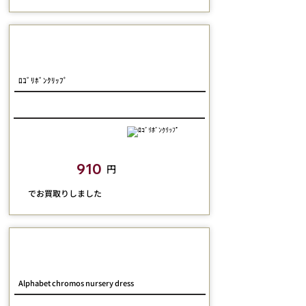
Jane Marple
ﾛｺﾞﾘﾎﾞﾝｸﾘｯﾌﾟ
closetchild​買取額
910
円
​でお買取りしました
Jane Marple
Alphabet chromos nursery dress