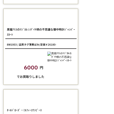
MAM Lovely
黒猫ｱﾘｽのﾏｼﾞｶﾙ☆ﾀﾞｲﾔ柄の不思議な懐中時計ｼﾞｬﾝﾊﾟｰ
ｽｶｰﾄ
8W1003 / 品質タグ薄黄ばみ/定価￥26180-
closetchild​買取額
6000
円
​でお買取りしました
marcHenTica
ｵｰﾙﾄﾞﾛｰｽﾞ・ﾐﾙﾌｨｰﾕﾜﾝﾋﾟｰｽ