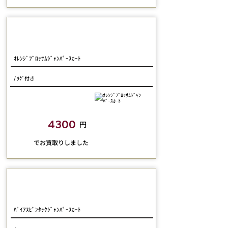
LIEF
ｵﾚﾝｼﾞﾌﾞﾛｯｻﾑｼﾞｬﾝﾊﾟｰｽｶｰﾄ
/ ﾀｸﾞ付き
closetchild​買取額
4300
円
​でお買取りしました
LIEF
ﾊﾞｲｱｽﾋﾟﾝﾀｯｸｼﾞｬﾝﾊﾟｰｽｶｰﾄ