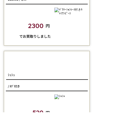
closetchild​買取額
2300
円
​でお買取りしました
尾州ﾛﾘｨﾀ
ｼｭｼｭ
/ ﾀｸﾞ付き
closetchild​買取額
520
円
​でお買取りしました