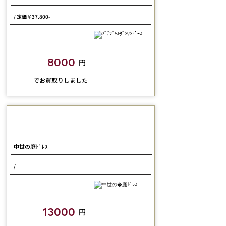
/ 定価￥37.800-
closetchild​買取額
8000
円
​でお買取りしました
SERAPHIM
中世の庭ﾄﾞﾚｽ
/
closetchild​買取額
13000
円