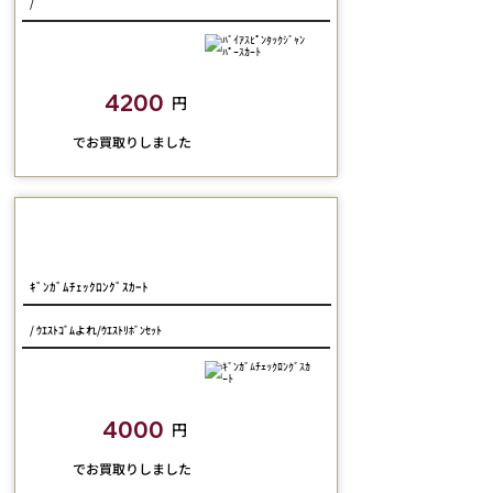
/
closetchild​買取額
4200
円
​でお買取りしました
Physical Drop
ｷﾞﾝｶﾞﾑﾁｪｯｸﾛﾝｸﾞｽｶｰﾄ
/ ｳｴｽﾄｺﾞﾑよれ/ｳｴｽﾄﾘﾎﾞﾝｾｯﾄ
closetchild​買取額
4000
円
​でお買取りしました