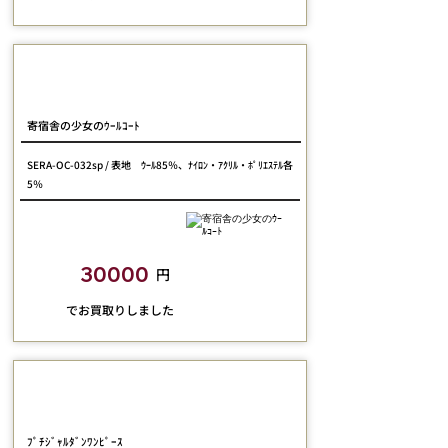
SERAPHIM
寄宿舎の少女のｳｰﾙｺｰﾄ
SERA-OC-032sp / 表地 ｳｰﾙ85％、ﾅｲﾛﾝ・ｱｸﾘﾙ・ﾎﾟﾘｴｽﾃﾙ各
5％
closetchild​買取額
30000
円
​でお買取りしました
SERAPHIM
ﾌﾟﾁｼﾞｬﾙﾀﾞﾝﾜﾝﾋﾟｰｽ