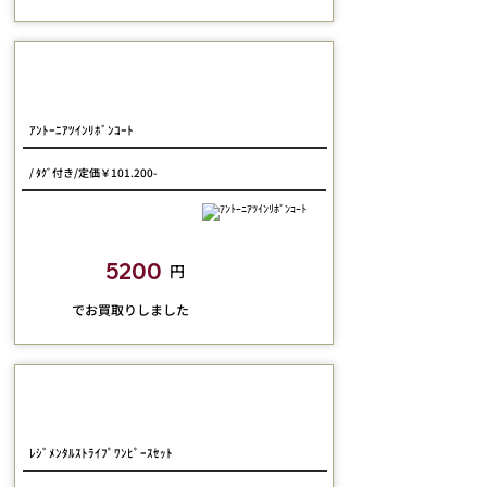
JESUS DIAMANTE
ｱﾝﾄｰﾆｱﾂｲﾝﾘﾎﾞﾝｺｰﾄ
/ ﾀｸﾞ付き/定価￥101.200-
closetchild​買取額
5200
円
​でお買取りしました
Physical Drop
ﾚｼﾞﾒﾝﾀﾙｽﾄﾗｲﾌﾟﾜﾝﾋﾟｰｽｾｯﾄ