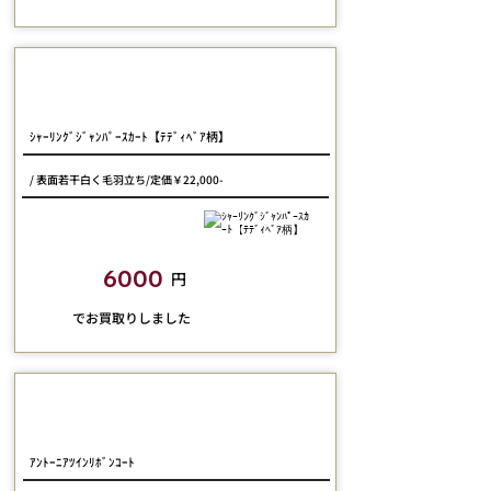
Physical Drop
ｼｬｰﾘﾝｸﾞｼﾞｬﾝﾊﾟｰｽｶｰﾄ【ﾃﾃﾞｨﾍﾞｱ柄】
/ 表面若干白く毛羽立ち/定価￥22,000-
closetchild​買取額
6000
円
​でお買取りしました
JESUS DIAMANTE
ｱﾝﾄｰﾆｱﾂｲﾝﾘﾎﾞﾝｺｰﾄ