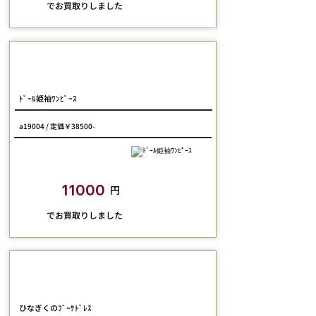
​でお買取りしました
Pina Sweet Collection
ﾄﾞｰﾙ姫袖ﾜﾝﾋﾟｰｽ
a19004 / 定価￥38500-
closetchild​買取額
11000
円
​でお買取りしました
SERAPHIM
ひなぎくのﾌﾞｰｹﾄﾞﾚｽ