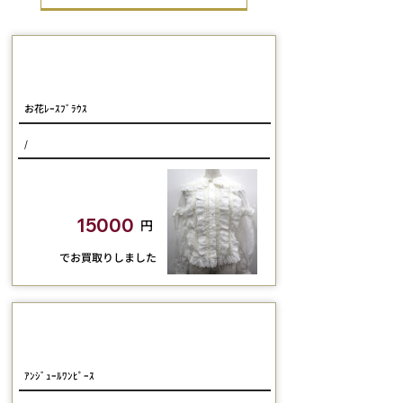
Cornet
お花ﾚｰｽﾌﾞﾗｳｽ
/
closetchild​買取額
15000
円
​でお買取りしました
Dreaming Drop
ｱﾝｼﾞｭｰﾙﾜﾝﾋﾟｰｽ