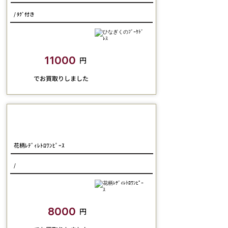
/ ﾀｸﾞ付き
closetchild​買取額
11000
円
​でお買取りしました
Physical Drop
花柄ﾚﾃﾞｨﾚﾄﾛﾜﾝﾋﾟｰｽ
/
closetchild​買取額
8000
円