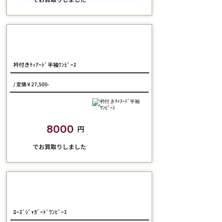
Physical Drop
衿付きﾃｨｱｰﾄﾞ半袖ﾜﾝﾋﾟｰｽ
/ 定価￥27,500-
closetchild​買取額
8000
円
​でお買取りしました
Pina sweetcollection
ﾛｰｽﾞｼﾞｬｶﾞｰﾄﾞﾜﾝﾋﾟｰｽ