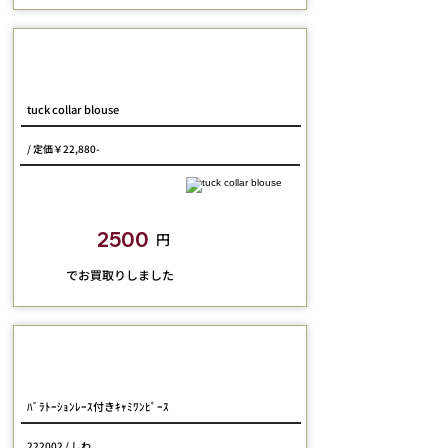
Maison de minette
tuck collar blouse
/ 定価￥22,880-
closetchild​買取額
2500
円
​でお買取りしました
Perla nell' ostrica
ﾊﾞﾗﾄｰｼｮﾝﾚｰｽ付きｷｬﾐﾜﾝﾋﾟｰｽ
222002 / しわ