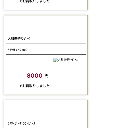
​でお買取りしました
marcHenTica
大和撫子ﾜﾝﾋﾟｰｽ
/ 定価￥42.000-
closetchild​買取額
8000
円
​でお買取りしました
marcHenTica
ﾌﾗﾜｰｶﾞｰﾃﾞﾝﾜﾝﾋﾟｰｽ