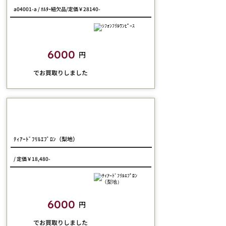
a04001-a / ﾎﾙﾀｰ紐欠品/定価￥28140-
closetchild​買取額
6000
円
​でお買取りしました
pina sweetcollection
ﾃｨｱｰﾄﾞﾌﾘﾙｴﾌﾟﾛﾝ（梨地）
/ 定価￥18,480-
closetchild​買取額
6000
円
​でお買取りしました