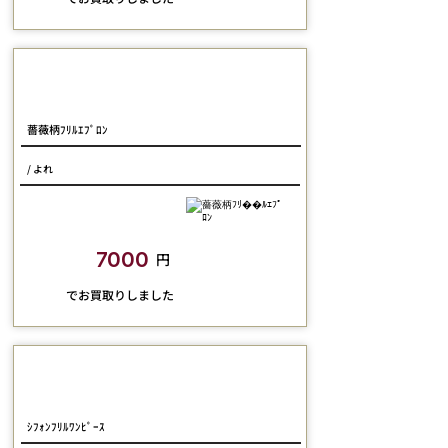
MOMOKO HOUSE
薔薇柄ﾌﾘﾙｴﾌﾟﾛﾝ
/ よれ
closetchild​買取額
7000
円
​でお買取りしました
Pina-sweetcollection
ｼﾌｫﾝﾌﾘﾙﾜﾝﾋﾟｰｽ