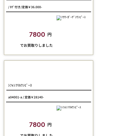
/ ﾀｸﾞ付き/定価￥36.000-
closetchild​買取額
7800
円
​でお買取りしました
Pina-sweetcollection
ｼﾌｫﾝﾌﾘﾙﾜﾝﾋﾟｰｽ
a04001-a / 定価￥28140-
closetchild​買取額
7800
円
​でお買取りしました