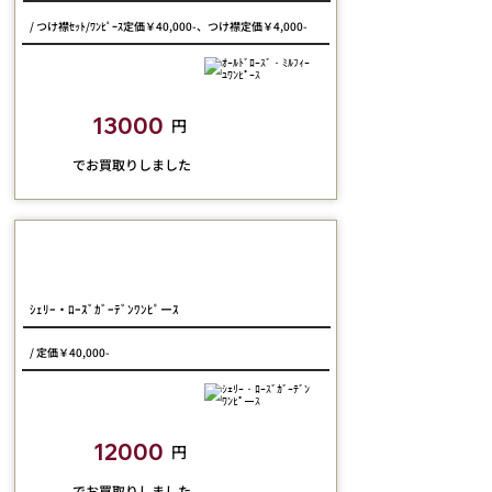
/ つけ襟ｾｯﾄ/ﾜﾝﾋﾟｰｽ定価￥40,000-、つけ襟定価￥4,000-
closetchild​買取額
13000
円
​でお買取りしました
marcHenTica
ｼｪﾘｰ・ﾛｰｽﾞｶﾞｰﾃﾞﾝﾜﾝﾋﾟーｽ
/ 定価￥40,000-
closetchild​買取額
12000
円
​でお買取りしました