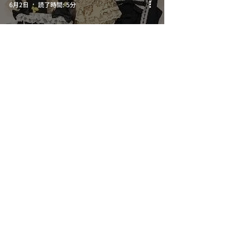
6月2日
読了時間: 5分
京都市よりmetamorphoseのお洋服を
宅配買取｜プラスサイズシリーズなど
21点を190,450円でお買取り
6月2日
読了時間: 5分