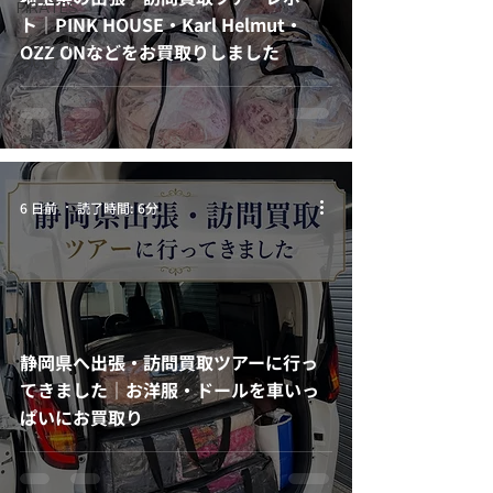
PIRATES
ト｜PINK HOUSE・Karl Helmut・
ブランドに
OZZ ONなどをお買取りしました
ついて
6 日前
読了時間: 6分
静岡県へ出張・訪問買取ツアーに行っ
てきました｜お洋服・ドールを車いっ
ぱいにお買取り