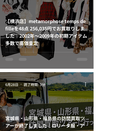
【横浜店】metamorphose temps de
filleを48点 256,035円でお買取りしま
した｜2002年～2009年の初期アイテム
多数で高価査定
6月28日
読了時間: 3分
宮城県・山形県・福島県の訪問買取ツ
アーが終了しました｜ロリータ服・ア