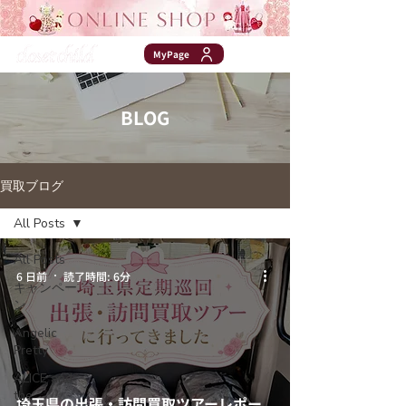
MyPage
BLOG
買取ブログ
All Posts
All Posts
6 日前
読了時間: 6分
キャンペー
ン
Angelic
Pretty
ALICE and
the
埼玉県の出張・訪問買取ツアーレポー