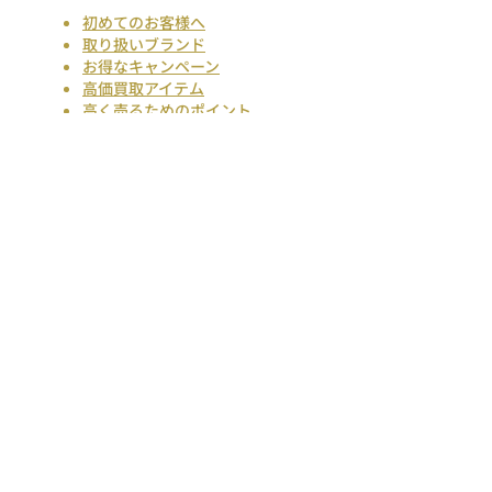
初めてのお客様へ
取り扱いブランド
お得なキャンペーン
高価買取アイテム
高く売るためのポイント
お買取できないもの
よくある質問
​​クロチャの買取会員サービス
店舗のご案内
新宿店
原宿店
池袋店
横浜店
大阪店
お電話