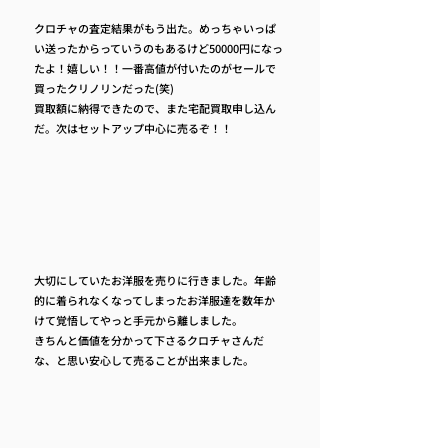
クロチャの査定結果がもう出た。めっちゃいっぱ
い送ったからっていうのもあるけど50000円になっ
たよ！嬉しい！！一番高値が付いたのがセールで
買ったクリノリンだった(笑)
買取額に納得できたので、また宅配買取申し込ん
だ。次はセットアップ中心に売るぞ！！
大切にしていたお洋服を売りに行きました。年齢
的に着られなくなってしまったお洋服達を数年か
けて覚悟してやっと手元から離しました。
きちんと価値を分かって下さるクロチャさんだ
な、と思い安心して売ることが出来ました。