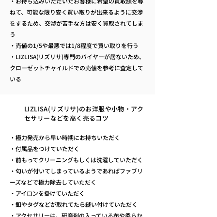
・お持ち込みいただいたお客様に希望の買取額を尋
ねて、可能な限り安く買い取りが出来るように交渉
をするため、交渉が苦手な方は安く買取されてしま
う
・売値の1/5や最悪では1/8程度で買い取りを行う
・LIZLISA(リズリサ)専門のバイヤーが居ないため、
クローゼットチャイルドでの売値を参考に査定して
いる
LIZLISA(リズリサ)のお洋服や小物・アク
セサリーなどを高く売るコツ
・極力発売から早い時期にお持ちいただく
・付属品をつけていただく
・前もってクリーニングもしくは洗濯していただく
・匂いが付いてしまっているようであればファブリ
ーズなどで極力除去していただく
・アイロンを掛けていただく
・釦やタグなどが取れてたら縫い付けていただく
・アクセサリーは、研磨剤の入っている布や柔らか