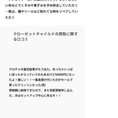
い布などでくすみや黒ずみを予め除去していただく
・靴は、踵やソールなど削れてる物をリペアしてい
ただく
クローゼットチャイルドの買取に関す
る口コミ
クロチャの査定結果がもう出た。めっちゃいっぱ
い送ったからっていうのもあるけど50000円になっ
たよ！嬉しい！！一番高値が付いたのがセールで
買ったクリノリンだった(笑)
買取額に納得できたので、また宅配買取申し込ん
だ。次はセットアップ中心に売るぞ！！