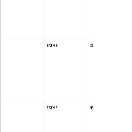
EATME
コルセット付きマキシス
EATME
チュールスリーブリブTOP