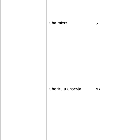
Chalmiere
フリルロングワンピース
Cherirulu Chocola
MYティアードマウンテンP