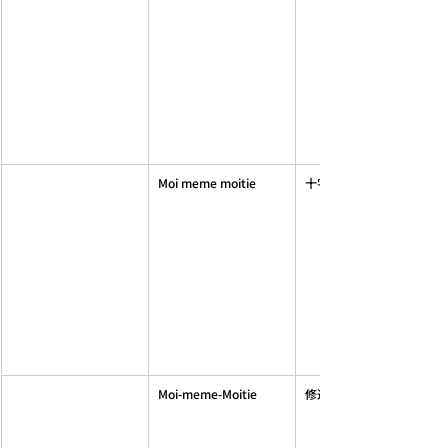
Moi meme moitie
十字架コルセットベルト
Moi-meme-Moitie
修道女付け衿