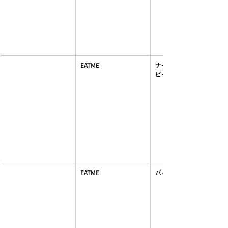
EATME
ナースライクシャツカラ
ピース
EATME
バイカラーマキシワンピ