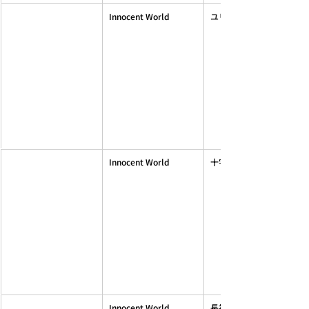
Innocent World
ユリ紋章のクラシカルマ
Innocent World
十字架のマリアワンピース
Innocent World
長袖ユリレースシスター