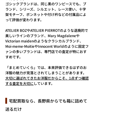
ゴシックブランドは、同じ黒のワンピースでも、ブ
ランド、シリーズ、シルエット、レース使い、十字
架モチーフ、ボンネットや付け衿などの付属品によ
って評価が変わります。
ATELIER BOZやATELIER PIERROTのような退廃的で
美しいラインのブランド、Mary Magdaleneや
Victorian maidenのようなクラシカルブランド、
Moi-meme-MoitieやInnocent Worldのように固定フ
ァンの多いブランドは、専門店での査定が特におす
すめです。
「まとめていくら」では、本来評価できるはずのお
洋服の魅力が見落とされてしまうことがあります。
大切に選ばれてきたお洋服だからこそ、1点ずつ確認
する査定を大切に
しています。
  宅配買取なら、長野県からでも箱に詰めて
送るだけ
今回のように遠方にお住まいの場合でも、宅配買取
ならご自宅からお品物をお送りいただけます。