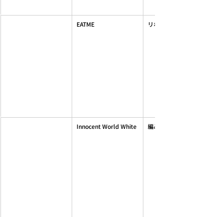
EATME
リボンヘアクリップ
Innocent World White
編み上げタックスカート