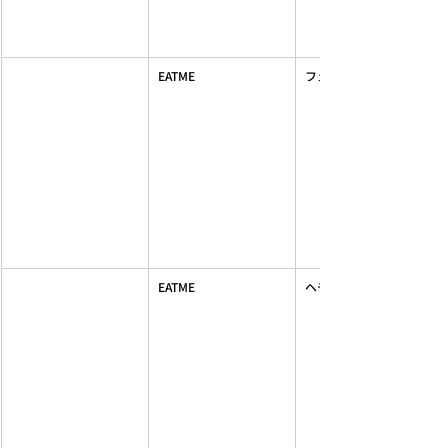
EATME
フェザーカーディガン
EATME
ヘチマカラーマキシワン