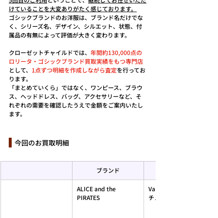
けていることを大変ありがたく感じております。
ゴシックブランドのお洋服は、ブランド名だけでな
く、シリーズ名、デザイン、シルエット、状態、付
属品の有無によって評価が大きく変わります。
クローゼットチャイルドでは、
年間約130,000点の
ロリータ・ゴシックブランド買取実績をもつ専門店
として、
1点ずつ明細を作成しながら査定
を行ってお
ります。
「まとめていくら」ではなく、ワンピース、ブラウ
ス、ヘッドドレス、バッグ、アクセサリーなど、そ
れぞれの需要を確認したうえで金額をご案内いたし
ます。
  今回のお買取明細
ブランド
ALICE and the 
Vampire Dollヘッドドレ
PIRATES
チューシャ