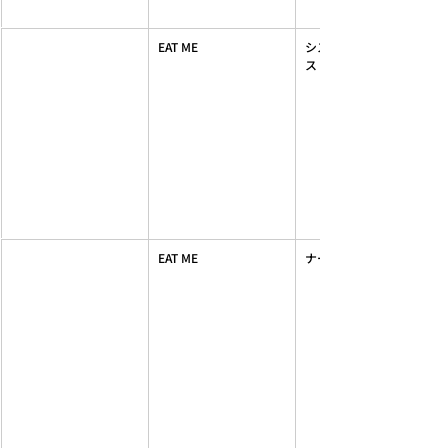
EAT ME
シスターライクマキシワ
ス
EAT ME
ナースライクマキシワンピ