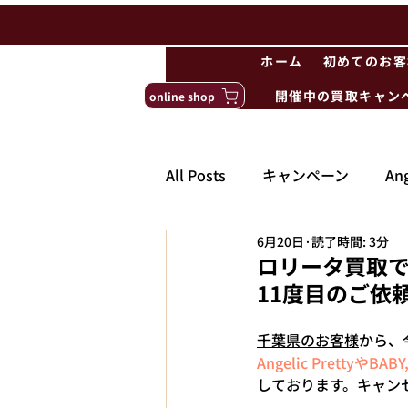
ホーム
初めてのお客
開催中の買取キャン
online shop
All Posts
キャンペーン
Ang
6月20日
読了時間: 3分
ロリータ買取でAn
11度目のご依頼
千葉県のお客様
から、
Angelic PrettyやBABY
しております。キャン