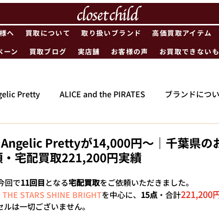
様へ
買取について
取り扱いブランド
高価買取アイテム
ペーン
買取ブログ
実店舗
お客様の声
お買取できない
elic Pretty
ALICE and the PIRATES
ブランドにつ
gelic Prettyが14,000円〜｜千葉県
・宅配買取221,200円実績
今回で
11回目
となる
宅配買取
をご依頼いただきました。 
221,200
, THE STARS SHINE BRIGHT
を中心に、
15点
・合計
セルは一切ございません。