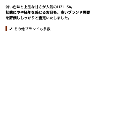
淡い色味と上品な甘さが人気のLIZ LISA。
状態にやや経年を感じるお品も、高いブランド需要
を評価ししっかりと査定
いたしました。
  💕 その他ブランドも多数