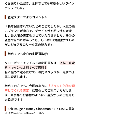
くお送りいただき、全体でとても可愛らしいライン
ナップでした。
  査定スタッフよりコメント🌷
「長年保管されていたとのことでしたが、人気の高
いブランドが中心で、デザイン性や希少性を考慮
し、最大限の査定をさせていただきました。多少の
変色やほつれがあっても、しっかりお値段がつくの
がカジュアルロリータ系の魅力です。」
  初めてでも安心の宅配買取📦
クローゼットチャイルドの宅配買取は、
送料・査定
料・キャンセル料すべて無料！
箱に詰めて送るだけで、専門スタッフが一点ずつ丁
寧に査定します。
初めての方でも、今回のように
「ブランド価値を理
解してくれる査定」
に安心してご利用いただけま
す。東京都のお客様のように、遠方からのご利用も
大歓迎です！
  Ank Rouge・Honey Cinnamon・LIZ LISAの買取
はクローゼットチャイルドへ