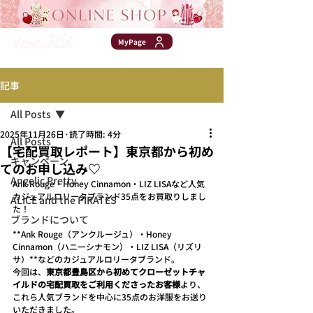
MyPage
記事
CATEGORY
All Posts
2025年11月26日
読了時間: 4分
All Posts
【宅配買取レポート】東京都から初め
キャンペーン
てのお申し込み♡
Angelic Pretty
Ank Rouge・Honey Cinnamon・LIZ LISAなど人気
カジュアルロリータブランド35点をお買取りしまし
ALICE and the PIRATES
た！
ブランドについて
**Ank Rouge（アンクルージュ）・Honey 
Cinnamon（ハニーシナモン）・LIZ LISA（リズリ
サ）**などのカジュアルロリータブランド。
今回は、
東京都豊島区から初めてクローゼットチャ
イルドの宅配買取をご利用くださったお客様
より、
これら人気ブランドを中心に35点のお洋服をお送り
いただきました。