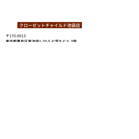
  クローゼットチャイルド池袋店  
〒
170-0013 
東京都豊島区東池袋1-20-5 七富久ビル 3階
営業時間
【平　日】 12:00〜19:00 
【土日祝】 12:00〜19:00
※買取は18:00まで