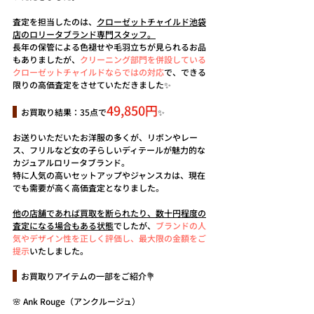
査定を担当したのは、
クローゼットチャイルド池袋
店のロリータブランド専門スタッフ。
長年の保管による色褪せや毛羽立ちが見られるお品
もありましたが、
クリーニング部門を併設している
クローゼットチャイルドならではの対応
で、できる
限りの高価査定をさせていただきました✨
49,850円
  お買取り結果：35点で
✨
お送りいただいたお洋服の多くが、リボンやレー
ス、フリルなど女の子らしいディテールが魅力的な
カジュアルロリータブランド。
特に人気の高いセットアップやジャンスカは、現在
でも需要が高く高価査定となりました。
他の店舗であれば買取を断られたり、数十円程度の
査定になる場合もある状態
でしたが、
ブランドの人
気やデザイン性を正しく評価し、最大限の金額をご
提示
いたしました。
  お買取りアイテムの一部をご紹介💐
🌸 Ank Rouge（アンクルージュ）