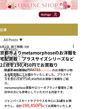
MyPage
記事
CATEGORY
All Posts
6月2日
読了時間: 5分
All Posts
京都市よりmetamorphoseのお洋服を
キャンペーン
宅配買取｜プラスサイズシリーズなど
Angelic Pretty
21点を190,450円でお買取り
ALICE and the PIRATES
京都市のお客様より
metamorphose
のお洋服や小物
を宅配買取にてお預かりいたしました。プラスサイ
ブランドについて
ズを含む21点で190,450円のお買取り実績をご紹
介。
metamorphose買取やロリータブランド整理をご検
討中の方にも参考にしていただける内容です。
ジャンパースカートやブラウスを中心に
21点
をお預
190,450円
かりし、合計
にてお買取りいたしま