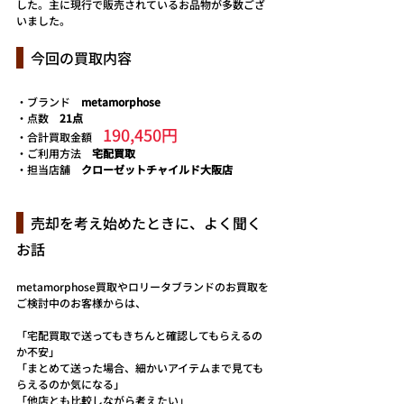
した。主に現行で販売されているお品物が多数ござ
いました。
  今回の買取内容
・ブランド　
metamorphose
・点数　
21点
190,450円
・合計買取金額　
・ご利用方法　
宅配買取
・担当店舗　
クローゼットチャイルド大阪店
  売却を考え始めたときに、よく聞く
お話
metamorphose買取やロリータブランドのお買取を
ご検討中のお客様からは、
「宅配買取で送ってもきちんと確認してもらえるの
か不安」
「まとめて送った場合、細かいアイテムまで見ても
らえるのか気になる」
「他店とも比較しながら考えたい」