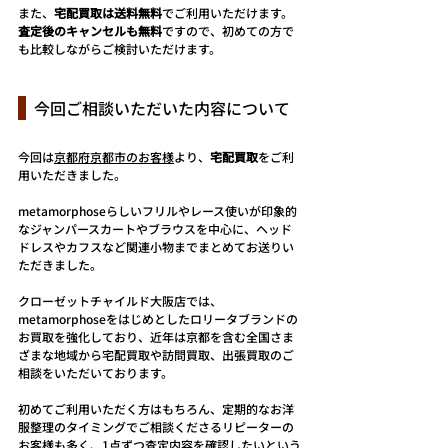
また、
宅配買取は送料無料
でご利用いただけます。
査定後のキャンセルも無料
ですので、初めての方で
も比較しながらご検討いただけます。
  今回ご相談いただいた内容について
今回は
京都府京都市のお客様
より、
宅配買取
をご利
用いただきました。
metamorphoseらしいフリルやレース使いが印象的
なジャンパースカートやブラウスを中心に、ヘッド
ドレスやカフスなど関連小物までまとめてお送りい
ただきました。
クローゼットチャイルド大阪店では、
metamorphoseをはじめとしたロリータブランドの
お買取を強化しており、近年は京都を含む全国さま
ざまな地域から宅配買取や訪問買取、出張買取のご
相談をいただいております。
初めてご利用いただく方はもちろん、定期的なお洋
服整理のタイミングでご相談くださるリピーターの
お客様も多く、1点ずつ査定内容を確認したいという