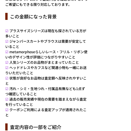
ご希望にもできる限り対応しております。
  この金額になった背景
☑ 
プラスサイズシリーズは現在も探されている方が
多いこと
☑ 
ジャンパースカートやブラウスは需要が安定して
いること
☑ 
metamorphoseらしいレース・フリル・リボン使
いのデザイン性が評価につながりやすいこと
☑ 
人気シリーズのお品物がまとまっていたこと
☑ 
ヘッドドレスやカフスなど関連小物も一緒にお送
りいただいたこと
☑ 
状態が良好なお品物は査定額へ反映されやすいこ
と
☑ 
汚れ・シミ・生地つれ・付属品有無なども1点ず
つ確認していること
☑ 
過去の販売実績や現在の需要を踏まえながら査定
を行っていること
☑ 
クーポンご利用による査定アップが適用されたこ
と
  査定内容の一部をご紹介