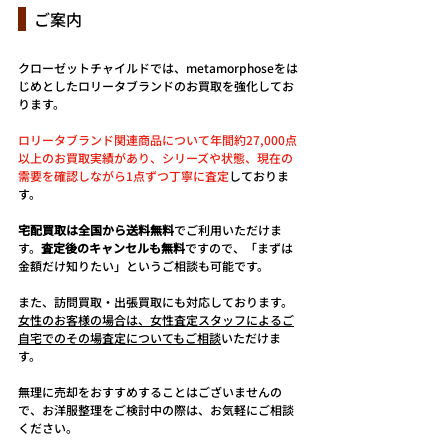
  ご案内
クローゼットチャイルドでは、metamorphoseをは
じめとしたロリータブランドのお買取を強化してお
ります。
ロリータブランド関連商品について年間約27,000点
以上のお買取実績があり、シリーズや状態、現在の
需要を確認しながら1点ずつ丁寧に査定
しておりま
す。
宅配買取は全国から送料無料
でご利用いただけま
す。
査定後のキャンセルも無料
ですので、「まずは
金額だけ知りたい」というご相談も可能です。
また、訪問買取・出張買取にも対応しております。
女性のお客様の場合は、女性査定スタッフによるご
自宅でのその場査定についてもご相談
いただけま
す。
無理に売却をおすすめすることはございませんの
で、お洋服整理をご検討中の際は、お気軽にご相談
ください。