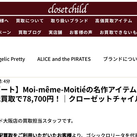
様へ
買取について
取り扱いブランド
高価買取アイテム
ペーン
買取ブログ
実店舗
お客様の声
お買取できない
elic Pretty
ALICE and the PIRATES
ブランドにつ
: 4分
ト】Moi-même-Moitiéの名作アイテ
買取で78,700円！｜クローゼットチャ
ド大阪店の買取担当スタッフです。
配買取をご利用いただいたお客様
より、ゴシックロリータを代