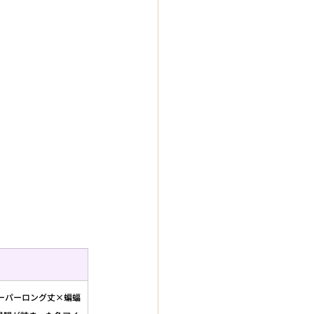
ーパーロング丈×蝙蝠