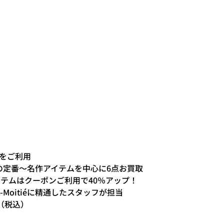
ト
をご利用
itiéの定番～名作アイテムを中心に6点お買取
イテムはクーポンご利用で40％アップ！
e-Moitiéに精通したスタッフが担当
円（税込）