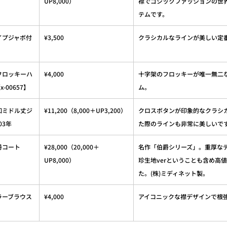
UP8,000）
襟でゴシックファッションの世
テムです。
トライプジャボ付
¥3,500
クラシカルなラインが美しい定
字架フロッキーハ
¥4,000
十字架のフロッキーが唯一無二
00657】
ム。
字架釦ミドル丈ジ
¥11,200（8,000＋UP3,200）
クロスボタンが印象的なクラシ
03年
た際のラインも非常に美しいで
伯爵コート
¥28,000（20,000＋
名作「伯爵シリーズ」。重厚な
UP8,000）
珍生地verということも含め高
た。(株)ミディネット製。
蝠カラーブラウス
¥4,000
アイコニックな襟デザインで根