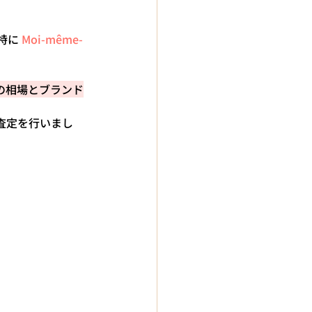
に 
Moi-même-
の相場とブランド
査定を行いまし