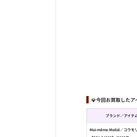
  💎今回お買取した
ブランド／アイテ
Moi-même-Moitié／コウ