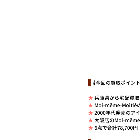
  🕯️今回の買取ポイン
★ 
兵庫県から宅配買取
★ 
Moi-même-Mo
★ 
2000年代発売のア
★ 
大阪店のMoi-mêm
★ 
6点で合計78,700