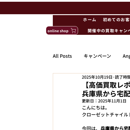
ホーム
初めてのお客
開催中の買取キャン
online shop
All Posts
キャンペーン
Ang
2025年10月19日
読了時間
【高価買取レポー
兵庫県から宅配
更新日：
2025年11月1日
こんにちは。
クローゼットチャイル
今回は、
兵庫県から宅