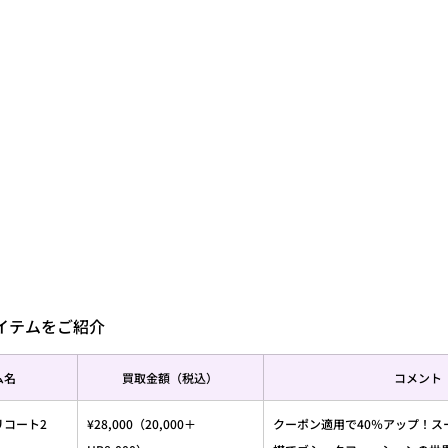
アイテムをご紹介
ム名
買取金額（税込）
コメント
モリコート2　
¥28,000（20,000＋
クーポン適用で40％アップ！ス