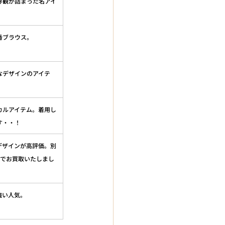
界観が詰まった名アイ
番ブラウス。
なデザインのアイテ
カルアイテム。着用し
す・・！
デザインが高評価。別
値でお買取いたしまし
強い人気。