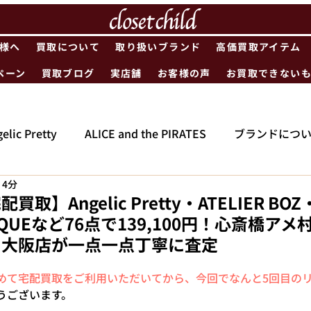
様へ
買取について
取り扱いブランド
高価買取アイテム
ペーン
買取ブログ
実店舗
お客様の声
お買取できない
elic Pretty
ALICE and the PIRATES
ブランドにつ
 4分
】Angelic Pretty・ATELIER BOZ・
ETIQUEなど76点で139,100円！心斎橋ア
ド大阪店が一点一点丁寧に査定
めて宅配買取をご利用いただいてから、今回でなんと5回目の
うございます。