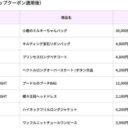
アップクーポン適用後）
商品名
小鹿のミルキーちゃんバッグ
30,00
キルティング宝石リボンバッグ
4,800
プリンセスロングペチコート
4,800
ヘクトルロングオーバースカート /ボタン欠品
4,200
IGHT
プードルのプーチBAG
12,00
IGHT
蝶々王冠ヘッドドレス
2,100
ハイネックフリルロングジャケット
4,200
ワッフルニットチュールワンピース
3,900