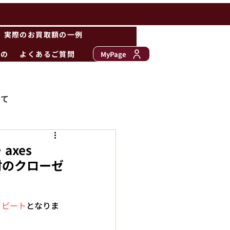
実際のお買取額の一例
もの
よくあるご質問
MyPage
いて
axes
メ村のクローゼ
リピート
となりま