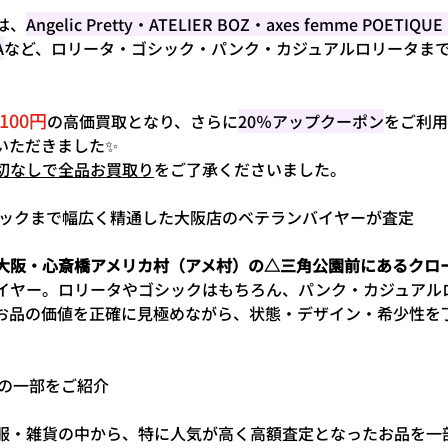
は、
Angelic Pretty・ATELIER BOZ・axes femme POETIQ
A
など、ロリータ・ゴシック・パンク・カジュアルロリータま
,100円
の高価買取となり、さらに
20％アップクーポン
をご利用
いただきました✨
切なしで全品お買取り
をご了承くださいました。
らゴシックまで幅広く精通した大阪店のベテランバイヤーが査定
大阪・心斎橋アメリカ村（アメ村）の△三角公園前にあるクロ
イヤー。ロリータやゴシックはもちろん、パンク・カジュアル
お品の価値を正確に見極めながら、状態・デザイン・希少性を
内容の一部をご紹介
服・雑貨の中から、特に人気が高く高額査定となったお品を一