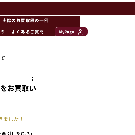
実際のお買取額の一例
もの
よくあるご質問
MyPage
いて
点をお買取い
だきました！
した﻿Q-Pot.